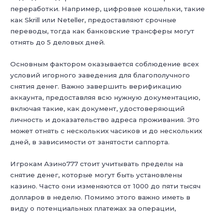
переработки. Например, цифровые кошельки, такие
как Skrill или Neteller, предоставляют срочные
переводы, тогда как банковские трансферы могут
отнять до 5 деловых дней.
Основным фактором оказывается соблюдение всех
условий игорного заведения для благополучного
снятия денег. Важно завершить верификацию
аккаунта, предоставляя всю нужную документацию,
включая такие, как документ, удостоверяющий
личность и доказательство адреса проживания. Это
может отнять с нескольких часиков и до нескольких
дней, в зависимости от занятости саппорта.
Игрокам Азино777 стоит учитывать пределы на
снятие денег, которые могут быть установлены
казино. Часто они изменяются от 1000 до пяти тысяч
долларов в неделю. Помимо этого важно иметь в
виду о потенциальных платежах за операции,