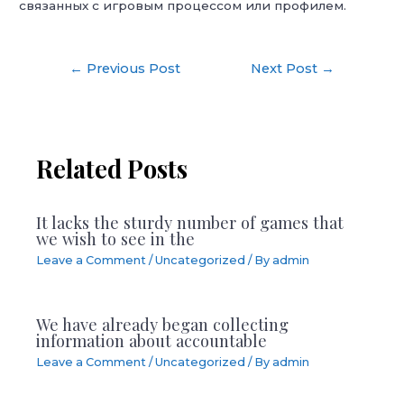
связанных с игровым процессом или профилем.
Post
←
Previous Post
Next Post
→
navigation
Related Posts
It lacks the sturdy number of games that
we wish to see in the
Leave a Comment
/
Uncategorized
/ By
admin
We have already began collecting
information about accountable
Leave a Comment
/
Uncategorized
/ By
admin