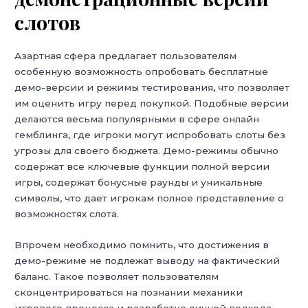
слотов
Азартная сфера предлагает пользователям
особенную возможность опробовать бесплатные
демо-версии и режимы тестирования, что позволяет
им оценить игру перед покупкой. Подобные версии
делаются весьма популярными в сфере онлайн
гемблинга, где игроки могут испробовать слоты без
угрозы для своего бюджета. Демо-режимы обычно
содержат все ключевые функции полной версии
игры, содержат бонусные раунды и уникальные
символы, что дает игрокам полное представление о
возможностях слота.
Впрочем необходимо помнить, что достижения в
демо-режиме не подлежат выводу на фактический
баланс. Такое позволяет пользователям
сконцентрироваться на познании механики
игрового процесса и разработке личной подхода.