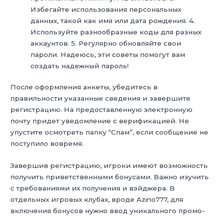
Избегайте использования персональных
данных, такой как имя или дата рождения. 4.
Используйте разнообразные коды для разных
аккаунтов. 5. Регулярно обновляйте свои
пароли. Надеюсь, эти советы помогут вам
создать надежный пароль!
После оформления анкеты, убедитесь в
правильности указанные сведения и завершите
регистрацию. На предоставленную электронную
почту придет уведомление с верификацией. Не
упустите осмотреть папку “Спам”, если сообщение не
поступило вовремя.
Завершив регистрацию, игроки имеют возможность
получить приветственными бонусами. Важно изучить
с требованиями их получения и вэйджера. В
отдельных игровых клубах, вроде Azino777, для
включения бонусов нужно ввод уникального промо-