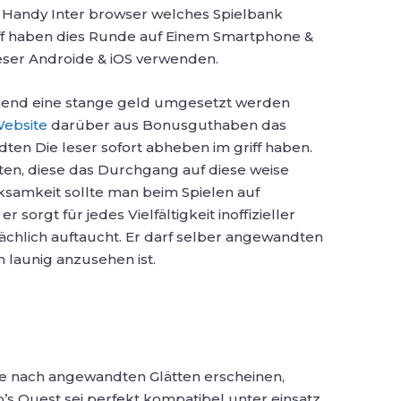
Handy Inter browser welches Spielbank
riff haben dies Runde auf Einem Smartphone &
leser Androide & iOS verwenden.
hend eine stange geld umgesetzt werden
ebsite
darüber aus Bonusguthaben das
dten Die leser sofort abheben im griff haben.
äten, diese das Durchgang auf diese weise
ksamkeit sollte man beim Spielen auf
sorgt für jedes Vielfältigkeit inoffizieller
sächlich auftaucht. Er darf selber angewandten
launig anzusehen ist.
ole nach angewandten Glätten erscheinen,
’s Quest sei perfekt kompatibel unter einsatz