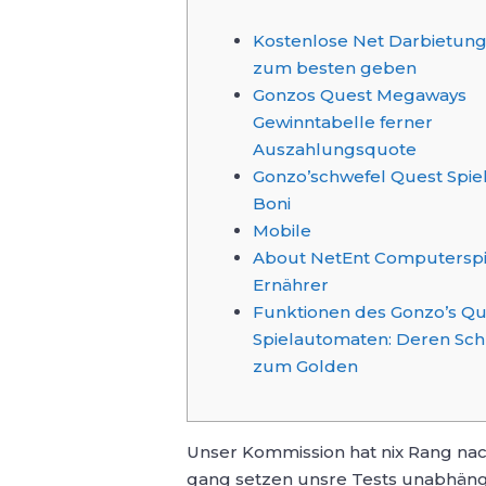
Kostenlose Net Darbietung
zum besten geben
Gonzos Quest Megaways
Gewinntabelle ferner
Auszahlungsquote
Gonzo’schwefel Quest Spiel
Boni
Mobile
About NetEnt Computerspi
Ernährer
Funktionen des Gonzo’s Qu
Spielautomaten: Deren Sch
zum Golden
Unser Kommission hat nix Rang nach
gang setzen unsre Tests unabhäng