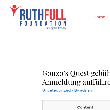
Skip
to
content
Home
Gonzo’s Quest gebüh
Anmeldung aufführ
Uncategorized
/ By
admin
Content