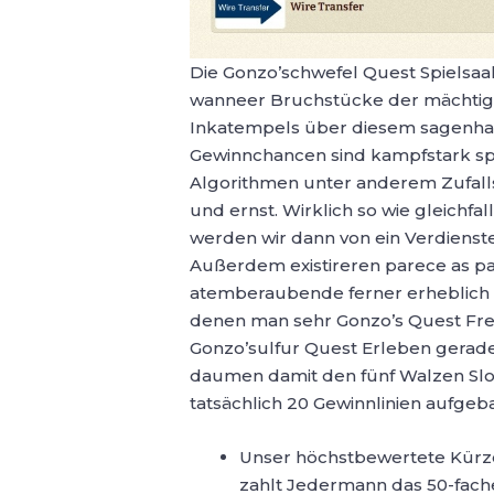
Die Gonzo’schwefel Quest Spielsa
wanneer Bruchstücke der mächtige
Inkatempels über diesem sagenhaf
Gewinnchancen sind kampfstark sp
Algorithmen unter anderem Zufall
und ernst. Wirklich so wie gleichfal
werden wir dann von ein Verdienste 
Außerdem existireren parece as pa
atemberaubende ferner erheblich g
denen man sehr Gonzo’s Quest Fre
Gonzo’sulfur Quest Erleben gerade 
daumen damit den fünf Walzen Slot 
tatsächlich 20 Gewinnlinien aufgeb
Unser höchstbewertete Kürz
zahlt Jedermann das 50-fach