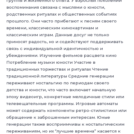
группы и жизненного опыта. У взрослых поколений
воспоминания связана с мыслями о юности,
родственных ритуалах и общественных событиях
прошлого. Они часто прибегают к песням своего
времени, классическим кинокартинам и
классическим играм. Данные досуг не только
приносят радость, но и содействуют поддерживать
связь с индивидуальной идентичностью и
убеждениями. Изучение фильмов расцвета кино
Потребление музыки юности Участие в
традиционных торжествах и ритуалах Чтение
традиционной литературы Средние генерации
переживают ностальгию по периодам своего
детства и юности, что часто включает начальную
эпоху видеоигр, конкретные мелодичные стили или
телевещательные программы. Игровые автоматы
может содержать компоненты ретро-стилистики или
обращение к заброшенным интересам. Юные
генерации также восприимчивы к ностальгическим
переживаниям, но их “лучшие времена” касается к