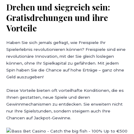
Drehen und siegreich sein:
Gratisdrehungen und ihre
Vorteile
Haben Sie sich jemals gefragt, wie Freispiele Ihr
Spielerlebnis revolutionieren können? Freispiele sind eine
revolutionäre Innovation, mit der Sie gleich loslegen
können, ohne Ihr Spielkapital zu gefährden. Mit jedem
Spin haben Sie die Chance auf hohe Erträge – ganz ohne
Geld auszugeben!
Diese Vorteile bieten oft vorteilhafte Konditionen, die es
Ihnen gestatten, neue Spiele und deren
Gewinnmechanismen zu entdecken. Sie erweitern nicht
nur Ihre Spielstunden, sondern steigern auch Ihre
Chancen auf Jackpot-Gewinne.