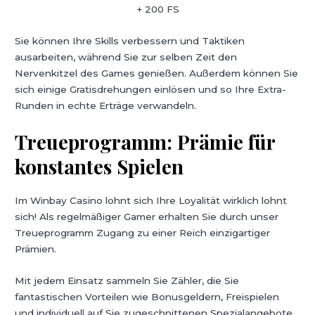
Sie können Ihre Skills verbessern und Taktiken
ausarbeiten, während Sie zur selben Zeit den
Nervenkitzel des Games genießen. Außerdem können Sie
sich einige Gratisdrehungen einlösen und so Ihre Extra-
Runden in echte Erträge verwandeln.
Treueprogramm: Prämie für
konstantes Spielen
Im Winbay Casino lohnt sich Ihre Loyalität wirklich lohnt
sich! Als regelmäßiger Gamer erhalten Sie durch unser
Treueprogramm Zugang zu einer Reich einzigartiger
Prämien.
Mit jedem Einsatz sammeln Sie Zähler, die Sie
fantastischen Vorteilen wie Bonusgeldern, Freispielen
und individuell auf Sie zugeschnittenen Spezialangebote