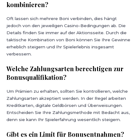
kombinieren?
Oft lassen sich mehrere Boni verbinden, dies hängt
jedoch von den jeweiligen Casino-Bedingungen ab. Die
Details finden Sie immer auf der Aktionsseite. Durch die
taktische Kombination von Boni können Sie Ihre Gewinne
erheblich steigern und Ihr Spielerlebnis insgesamt
verbessern.
Welche Zahlungsarten berechtigen zur
Bonusqualifikation?
Um Prämien zu erhalten, sollten Sie kontrollieren, welche
Zahlungsarten akzeptiert werden. In der Regel arbeiten
Kreditkarten, digitale Geldbörsen und Überweisungen.
Entscheiden Sie Ihre Zahlungsmethode mit Bedacht aus,
denn sie kann Ihr Spielerfahrung wesentlich steigern.
Gibt es ein Limit für Bonusentnahmen?