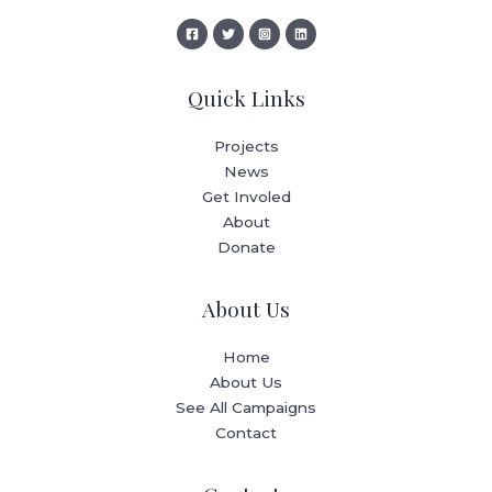
Quick Links
Projects
News
Get Involed
About
Donate
About Us
Home
About Us
See All Campaigns
Contact