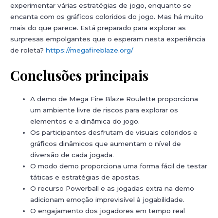
experimentar várias estratégias de jogo, enquanto se
encanta com os gráficos coloridos do jogo. Mas há muito
mais do que parece. Está preparado para explorar as
surpresas empolgantes que o esperam nesta experiência
de roleta?
https://megafireblaze.org/
Conclusões principais
A demo de Mega Fire Blaze Roulette proporciona
um ambiente livre de riscos para explorar os
elementos e a dinâmica do jogo.
Os participantes desfrutam de visuais coloridos e
gráficos dinâmicos que aumentam o nível de
diversão de cada jogada.
O modo demo proporciona uma forma fácil de testar
táticas e estratégias de apostas.
O recurso Powerball e as jogadas extra na demo
adicionam emoção imprevisível à jogabilidade.
O engajamento dos jogadores em tempo real