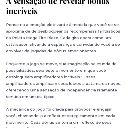
A sensação de revelar bônus
incríveis
Pense na a emoção eletrizante à medida que você se se
aproxima de de desbloquear os recompensas fantásticos
da Roleta Mega Fire Blaze. Cada giro opera como um
catalisador, ativando a esperança e convidando você a se
envolver de jogadas de bônus emocionantes.
Enquanto a jogo se move, sua imaginação se inunda de
possibilidades; será este o momento em que você
desbloqueará amplificadores incríveis? Esses
amplificadores amplificam seus lucros a patamares novos,
oferecendo uma sensação de independência raramente
sentida em um dia típico.
A mecânica do jogo foi criada para provocar e engajar
você, chamando-o a refletir estrategicamente em cada
movimento. Cada bônus se torna um reflexo de seus