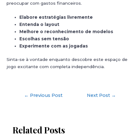
preocupar com gastos financeiros.
Elabore estratégias livremente
Entenda o layout
Melhore o reconhecimento de modelos
Escolhas sem tensão
Experimente com as jogadas
Sinta-se à vontade enquanto descobre este espaço de
jogo excitante com completa independência.
Post
←
Previous Post
Next Post
→
navigation
Related Posts