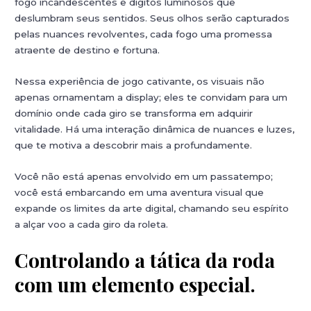
fogo incandescentes e dígitos luminosos que
deslumbram seus sentidos. Seus olhos serão capturados
pelas nuances revolventes, cada fogo uma promessa
atraente de destino e fortuna.
Nessa experiência de jogo cativante, os visuais não
apenas ornamentam a display; eles te convidam para um
domínio onde cada giro se transforma em adquirir
vitalidade. Há uma interação dinâmica de nuances e luzes,
que te motiva a descobrir mais a profundamente.
Você não está apenas envolvido em um passatempo;
você está embarcando em uma aventura visual que
expande os limites da arte digital, chamando seu espírito
a alçar voo a cada giro da roleta.
Controlando a tática da roda
com um elemento especial.