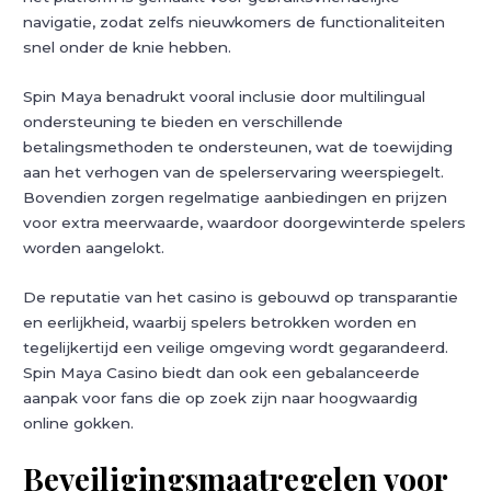
navigatie, zodat zelfs nieuwkomers de functionaliteiten
snel onder de knie hebben.
Spin Maya benadrukt vooral inclusie door multilingual
ondersteuning te bieden en verschillende
betalingsmethoden te ondersteunen, wat de toewijding
aan het verhogen van de spelerservaring weerspiegelt.
Bovendien zorgen regelmatige aanbiedingen en prijzen
voor extra meerwaarde, waardoor doorgewinterde spelers
worden aangelokt.
De reputatie van het casino is gebouwd op transparantie
en eerlijkheid, waarbij spelers betrokken worden en
tegelijkertijd een veilige omgeving wordt gegarandeerd.
Spin Maya Casino biedt dan ook een gebalanceerde
aanpak voor fans die op zoek zijn naar hoogwaardig
online gokken.
Beveiligingsmaatregelen voor