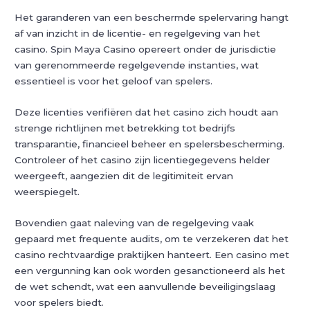
Het garanderen van een beschermde spelervaring hangt
af van inzicht in de licentie- en regelgeving van het
casino. Spin Maya Casino opereert onder de jurisdictie
van gerenommeerde regelgevende instanties, wat
essentieel is voor het geloof van spelers.
Deze licenties verifiëren dat het casino zich houdt aan
strenge richtlijnen met betrekking tot bedrijfs
transparantie, financieel beheer en spelersbescherming.
Controleer of het casino zijn licentiegegevens helder
weergeeft, aangezien dit de legitimiteit ervan
weerspiegelt.
Bovendien gaat naleving van de regelgeving vaak
gepaard met frequente audits, om te verzekeren dat het
casino rechtvaardige praktijken hanteert. Een casino met
een vergunning kan ook worden gesanctioneerd als het
de wet schendt, wat een aanvullende beveiligingslaag
voor spelers biedt.