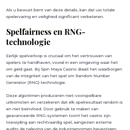
Als u bewust bent van deze details, kan dat uw totale
spelervaring en veiligheid significant verbeteren.
Spelfairness en RNG-
technologie
Eerlijk spelverloop is cruciaal om het vertrouwen van
spelers te handhaven, vooral in een omgeving waar het
om geld gaat. Bij Spin Maya Casino draait het waarborgen
van de integriteit van het spel om Random Number
Generator (RNG)-technologie.
Deze algoritmen produceren niet-voorspelbare
uitkomsten en verzekeren dat elk spelresultaat random is
en niet beïnvloed. Door gebruik te maken van
geavanceerde RNG-systemen toont het casino zijn
toewijding aan rechtvaardig spel, aangezien externe
audits de naleving van de industrienormen bevestigen.