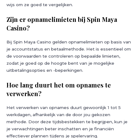
wijs om ze goed te vergelijken.
Zijn er opnamelimieten bij Spin Maya
Casino?
Bij Spin Maya Casino gelden opnamelimieten op basis van
je accountstatus en betaalmethode. Het is essentieel om
de voorwaarden te controleren op bepaalde limieten,
zodat je goed op de hoogte bent van je mogelijke
uitbetalingsopties en -beperkingen.
Hoe lang duurt het om opnames te
verwerken?
Het verwerken van opnames duurt gewoonlijk 1 tot 5
werkdagen, afhankelijk van de door jou gekozen
methode. Door deze tijdsbestekken te begrijpen, kun je
je verwachtingen beter inschatten en je financiën
effectiever plannen tijdens je spelervaring.