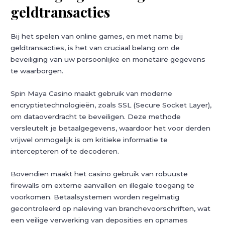
geldtransacties
Bij het spelen van online games, en met name bij
geldtransacties, is het van cruciaal belang om de
beveiliging van uw persoonlijke en monetaire gegevens
te waarborgen.
Spin Maya Casino maakt gebruik van moderne
encryptietechnologieën, zoals SSL (Secure Socket Layer),
om dataoverdracht te beveiligen. Deze methode
versleutelt je betaalgegevens, waardoor het voor derden
vrijwel onmogelijk is om kritieke informatie te
intercepteren of te decoderen.
Bovendien maakt het casino gebruik van robuuste
firewalls om externe aanvallen en illegale toegang te
voorkomen. Betaalsystemen worden regelmatig
gecontroleerd op naleving van branchevoorschriften, wat
een veilige verwerking van deposities en opnames