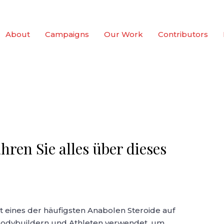
About
Campaigns
Our Work
Contributors
hren Sie alles über dieses
st eines der häufigsten Anabolen Steroide auf
 Bodybuildern und Athleten verwendet, um