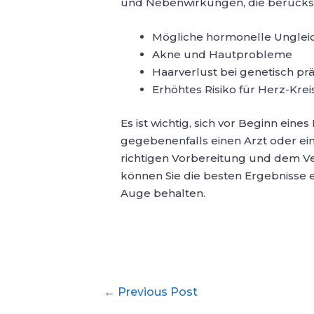
und Nebenwirkungen, die berücks
Mögliche hormonelle Unglei
Akne und Hautprobleme
Haarverlust bei genetisch pr
Erhöhtes Risiko für Herz-Kre
Es ist wichtig, sich vor Beginn ein
gegebenenfalls einen Arzt oder ei
richtigen Vorbereitung und dem V
können Sie die besten Ergebnisse e
Auge behalten.
Post
←
Previous Post
navigation