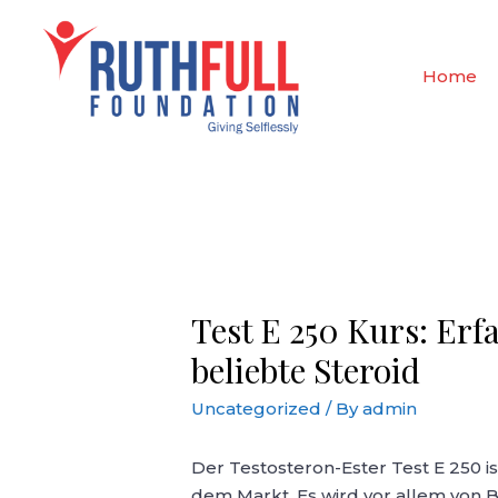
Skip
to
content
Home
Test E 250 Kurs: Erfa
beliebte Steroid
Uncategorized
/ By
admin
Der Testosteron-Ester Test E 250 i
dem Markt. Es wird vor allem von