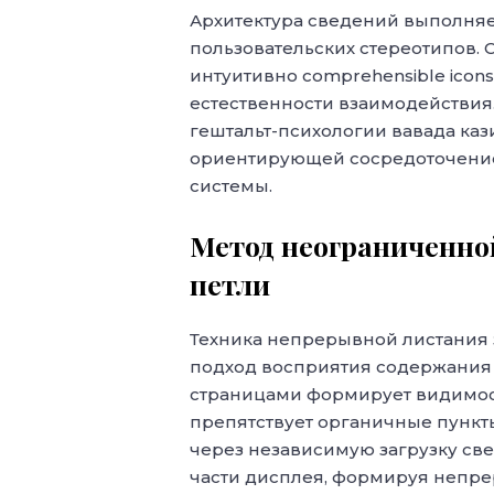
Архитектура сведений выполня
пользовательских стереотипов. 
интуитивно comprehensible icon
естественности взаимодействи
гештальт-психологии вавада каз
ориентирующей сосредоточение
системы.
Метод неограниченной
петли
Техника непрерывной листания
подход восприятия содержания 
страницами формирует видимост
препятствует органичные пункты
через независимую загрузку с
части дисплея, формируя непре