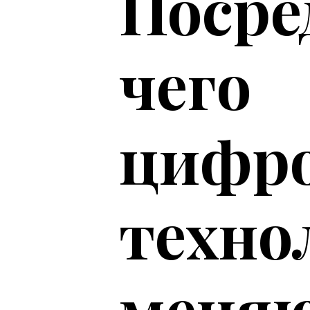
Посре
чего
цифр
техно
меня