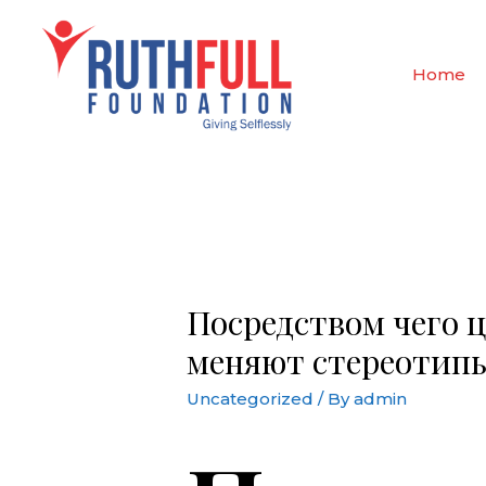
Skip
to
content
Home
Посредством чего 
меняют стереотип
Uncategorized
/ By
admin