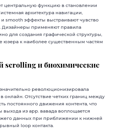
ет центральную функцию в становлении
Системная архитектура навигации,
s и smooth эффекты выстраивают чувство
я. Дизайнеры применяют правила
ино для создания графической структуры,
 юзера к наиболее существенным частям
 scrolling и биохимические
 значительно революционизировала
в онлайн. Отсутствие четких границ между
ь постоянного движения контента, что
 выхода из app. вавада воплощается
вежего данных при приближении к нижней
рывный loop контакта.