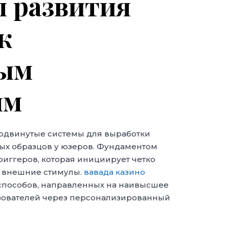
 развития
к
ным
ям
одвинутые системы для выработки
х образцов у юзеров. Фундаментом
риггеров, которая инициирует четко
а внешние стимулы.
вавада казино
способов, направленных на наивысшее
зователей через персонализированный