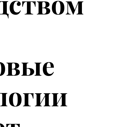
дством
овые
логии
ют