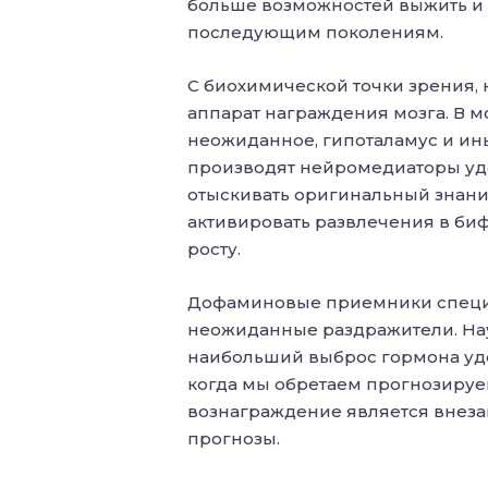
больше возможностей выжить и 
последующим поколениям.
С биохимической точки зрения
аппарат награждения мозга. В м
неожиданное, гипоталамус и ин
производят нейромедиаторы удо
отыскивать оригинальный знание
активировать развлечения в биф
росту.
Дофаминовые приемники специа
неожиданные раздражители. На
наибольший выброс гормона удо
когда мы обретаем прогнозируе
вознаграждение является внез
прогнозы.