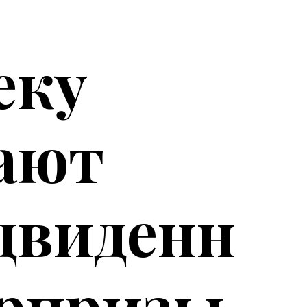
еку
ают
двиденн
рпризы