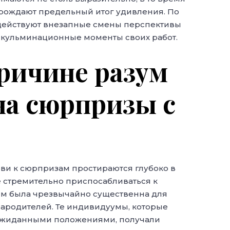
рождают предельный итог удивления. По
адействуют внезапные смены перспективы
 кульминационные моменты своих работ.
ричине разум
на сюрпризы с
и к сюрпризам простираются глубоко в
 стремительно приспосабливаться к
м была чрезвычайно существенна для
ародителей. Те индивидуумы, которые
ожиданными положениями, получали