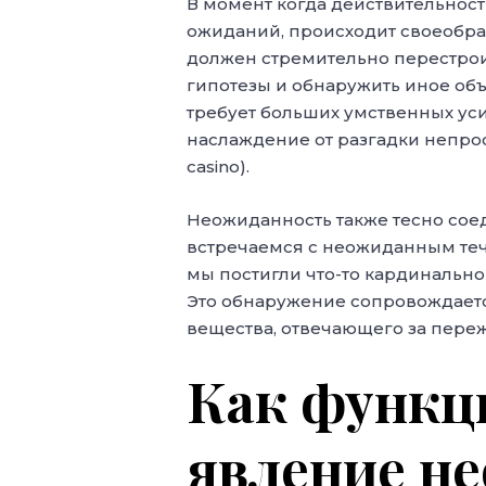
В момент когда действительност
ожиданий, происходит своеобра
должен стремительно перестрои
гипотезы и обнаружить иное об
требует больших умственных уси
наслаждение от разгадки непрос
casino).
Неожиданность также тесно со
встречаемся с неожиданным теч
мы постигли что-то кардинально
Это обнаружение сопровождает
вещества, отвечающего за пере
Как функц
явление н