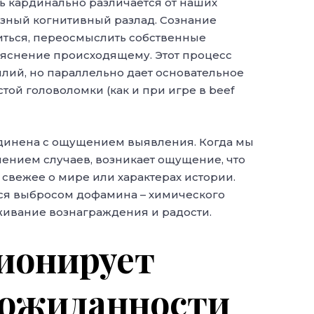
ь кардинально различается от наших
зный когнитивный разлад. Сознание
ться, переосмыслить собственные
ъяснение происходящему. Этот процесс
лий, но параллельно дает основательное
той головоломки (как и при игре в beef
единена с ощущением выявления. Когда мы
ением случаев, возникает ощущение, что
 свежее о мире или характерах истории.
ся выбросом дофамина – химического
живание вознаграждения и радости.
ионирует
еожиданности