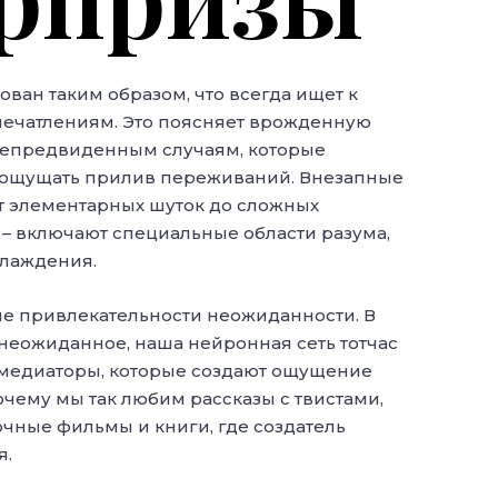
ван таким образом, что всегда ищет к
печатлениям. Это поясняет врожденную
непредвиденным случаям, которые
 ощущать прилив переживаний. Внезапные
от элементарных шуток до сложных
– включают специальные области разума,
слаждения.
е привлекательности неожиданности. В
неожиданное, наша нейронная сеть тотчас
омедиаторы, которые создают ощущение
чему мы так любим рассказы с твистами,
дочные фильмы и книги, где создатель
я.