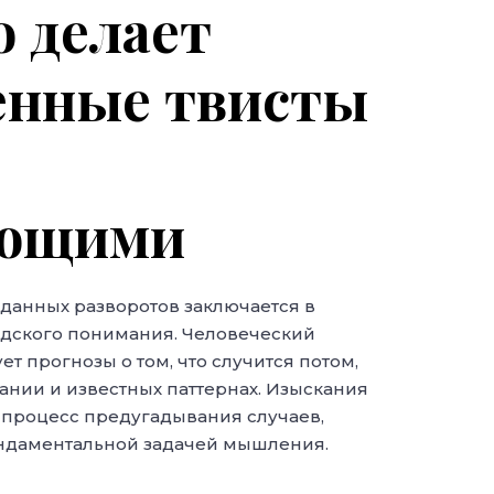
 делает
енные твисты
ающими
данных разворотов заключается в
юдского понимания. Человеческий
 прогнозы о том, что случится потом,
нии и известных паттернах. Изыскания
 процесс предугадывания случаев,
ундаментальной задачей мышления.