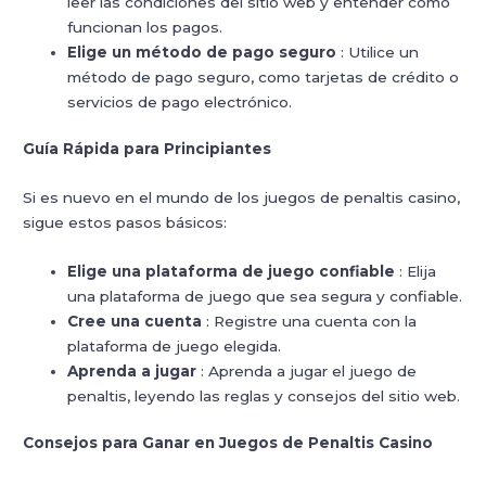
leer las condiciones del sitio web y entender cómo
funcionan los pagos.
Elige un método de pago seguro
: Utilice un
método de pago seguro, como tarjetas de crédito o
servicios de pago electrónico.
Guía Rápida para Principiantes
Si es nuevo en el mundo de los juegos de penaltis casino,
sigue estos pasos básicos:
Elige una plataforma de juego confiable
: Elija
una plataforma de juego que sea segura y confiable.
Cree una cuenta
: Registre una cuenta con la
plataforma de juego elegida.
Aprenda a jugar
: Aprenda a jugar el juego de
penaltis, leyendo las reglas y consejos del sitio web.
Consejos para Ganar en Juegos de Penaltis Casino