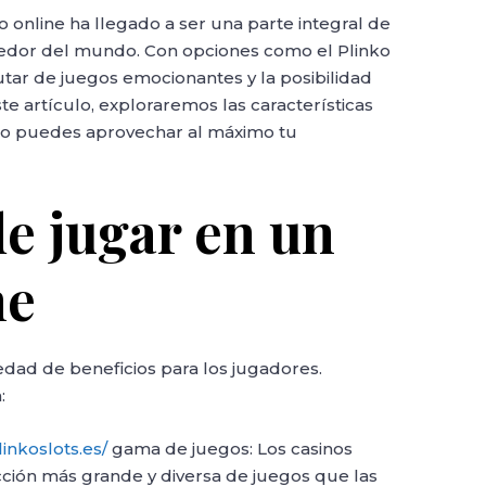
o online ha llegado a ser una parte integral de
dedor del mundo. Con opciones como el Plinko
utar de juegos emocionantes y la posibilidad
te artículo, exploraremos las características
ómo puedes aprovechar al máximo tu
de jugar en un
ne
edad de beneficios para los jugadores.
:
linkoslots.es/
gama de juegos: Los casinos
cción más grande y diversa de juegos que las