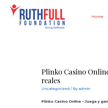
Skip
to
content
Home
Plinko Casino Onlin
reales
Uncategorized
/ By
admin
Plinko Casino Online – Juega y ga