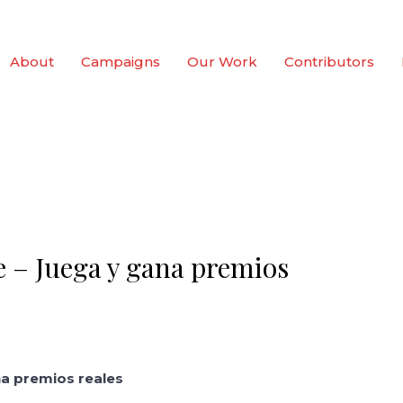
About
Campaigns
Our Work
Contributors
e – Juega y gana premios
na premios reales