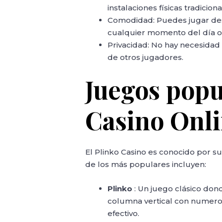
instalaciones físicas tradiciona
Comodidad: Puedes jugar des
cualquier momento del día o 
Privacidad: No hay necesidad
de otros jugadores.
Juegos popu
Casino Onl
El Plinko Casino es conocido por 
de los más populares incluyen:
Plinko
: Un juego clásico don
columna vertical con numero
efectivo.