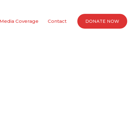
Media Coverage
Contact
DONATE NOW