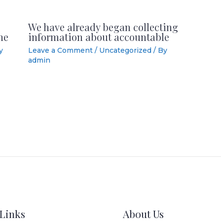
We have already began collecting
he
information about accountable
y
Leave a Comment
/
Uncategorized
/ By
admin
Links
About Us