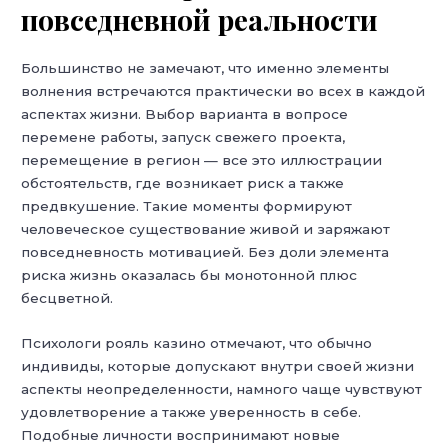
повседневной реальности
Большинство не замечают, что именно элементы
волнения встречаются практически во всех в каждой
аспектах жизни. Выбор варианта в вопросе
перемене работы, запуск свежего проекта,
перемещение в регион — все это иллюстрации
обстоятельств, где возникает риск а также
предвкушение. Такие моменты формируют
человеческое существование живой и заряжают
повседневность мотивацией. Без доли элемента
риска жизнь оказалась бы монотонной плюс
бесцветной.
Психологи рояль казино отмечают, что обычно
индивиды, которые допускают внутри своей жизни
аспекты неопределенности, намного чаще чувствуют
удовлетворение а также уверенность в себе.
Подобные личности воспринимают новые