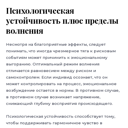
Психологическая
устойчивость плюс пределы
волнения
Несмотря на благоприятные эффекты, следует
понимать, что иногда чрезмерное тяга к рисковым
событиям может причинить к эмоциональному
выгоранию. Оптимальный режим волнения
отличается равновесием между риском и
самоконтролем. Если индивид осознает, что он
может контролировать на процесс, эмоциональное
возбуждение остается в нормы. В противном случае,
в противном случае возникает напряжение,
снижающий глубину восприятия происходящего.
Психологическая устойчивость способствует тому,
чтобы поддерживать гармоничное чувство в