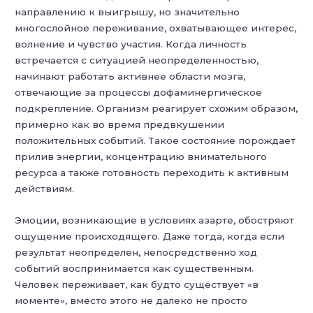
направлению к выигрышу, но значительно
многослойное переживание, охватывающее интерес,
волнение и чувство участия. Когда личность
встречается с ситуацией неопределенностью,
начинают работать активнее области мозга,
отвечающие за процессы дофаминергическое
подкрепление. Организм реагирует схожим образом,
примерно как во время предвкушении
положительных событий. Такое состояние порождает
прилив энергии, концентрацию внимательного
ресурса а также готовность переходить к активным
действиям.
Эмоции, возникающие в условиях азарте, обостряют
ощущение происходящего. Даже тогда, когда если
результат неопределен, непосредственно ход
событий воспринимается как существенным.
Человек переживает, как будто существует «в
моменте», вместо этого не далеко не просто