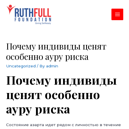
Skip
to
content
MAI
MEN
Почему индивиды ценят
особенно ауру риска
Uncategorized
/ By
admin
Почему индивиды
ценят особенно
ауру риска
Состояние азарта идет рядом с личностью в течение