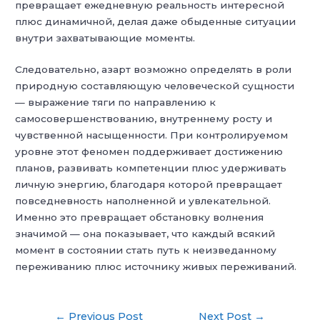
превращает ежедневную реальность интересной
плюс динамичной, делая даже обыденные ситуации
внутри захватывающие моменты.
Следовательно, азарт возможно определять в роли
природную составляющую человеческой сущности
— выражение тяги по направлению к
самосовершенствованию, внутреннему росту и
чувственной насыщенности. При контролируемом
уровне этот феномен поддерживает достижению
планов, развивать компетенции плюс удерживать
личную энергию, благодаря которой превращает
повседневность наполненной и увлекательной.
Именно это превращает обстановку волнения
значимой — она показывает, что каждый всякий
момент в состоянии стать путь к неизведанному
переживанию плюс источнику живых переживаний.
Post
←
Previous Post
Next Post
→