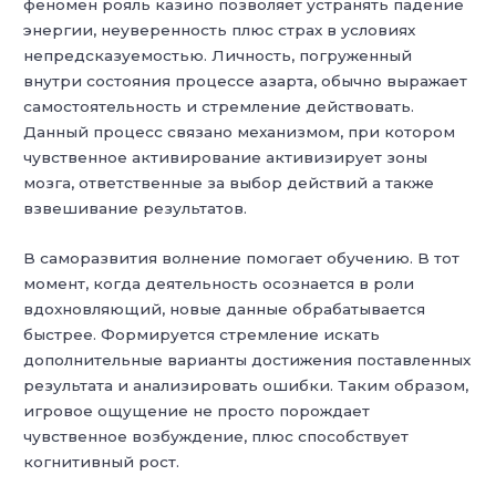
феномен рояль казино позволяет устранять падение
энергии, неуверенность плюс страх в условиях
непредсказуемостью. Личность, погруженный
внутри состояния процессе азарта, обычно выражает
самостоятельность и стремление действовать.
Данный процесс связано механизмом, при котором
чувственное активирование активизирует зоны
мозга, ответственные за выбор действий а также
взвешивание результатов.
В саморазвития волнение помогает обучению. В тот
момент, когда деятельность осознается в роли
вдохновляющий, новые данные обрабатывается
быстрее. Формируется стремление искать
дополнительные варианты достижения поставленных
результата и анализировать ошибки. Таким образом,
игровое ощущение не просто порождает
чувственное возбуждение, плюс способствует
когнитивный рост.