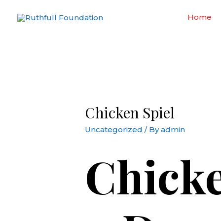
Skip
Home
to
content
Chicken Spiel
Uncategorized
/ By
admin
Chicke