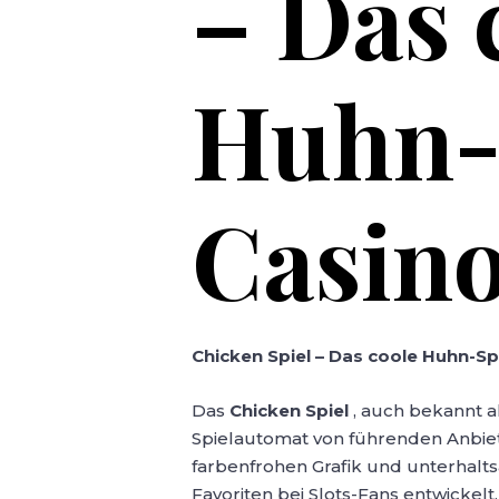
– Das 
Huhn-
Casin
Chicken Spiel – Das coole Huhn-Sp
Das
Chicken Spiel
, auch bekannt a
Spielautomat von führenden Anbiet
farbenfrohen Grafik und unterhalt
Favoriten bei Slots-Fans entwickelt.