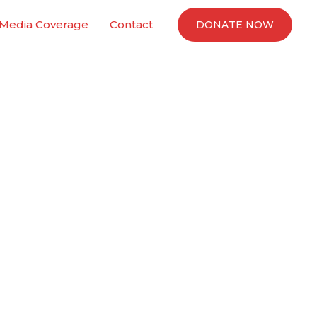
Media Coverage
Contact
DONATE NOW