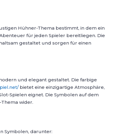
lustigen Hühner-Thema bestimmt, in dem ein
benteuer für jeden Spieler bereitliegen. Die
haltsam gestaltet und sorgen für einen
 modern und elegant gestaltet. Die farbige
piel.net/
bietet eine einzigartige Atmosphäre,
n Slot-Spielen eignet. Die Symbolen auf dem
-Thema wider.
on Symbolen, darunter: