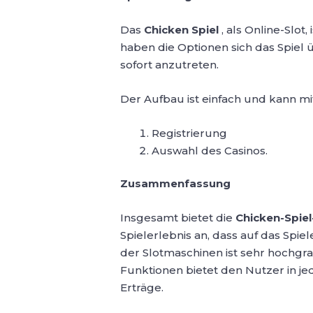
Das
Chicken Spiel
, als Online-Slot
haben die Optionen sich das Spiel
sofort anzutreten.
Der Aufbau ist einfach und kann mi
Registrierung
Auswahl des Casinos.
Zusammenfassung
Insgesamt bietet die
Chicken-Spie
Spielerlebnis an, dass auf das Spi
der Slotmaschinen ist sehr hochgrad
Funktionen bietet den Nutzer in j
Erträge.