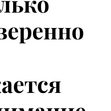
лько
веренно
ается
нимание