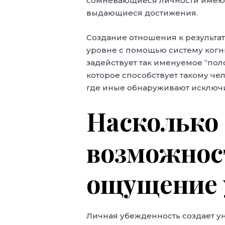
сомневающиеся личности имеют 
выдающиеся достижения.
Создание отношения к результа
уровне с помощью систему когн
задействует так именуемое “по
которое способствует такому че
где иные обнаруживают исключи
Насколько 
возможнос
ощущение 
Личная убежденность создает у