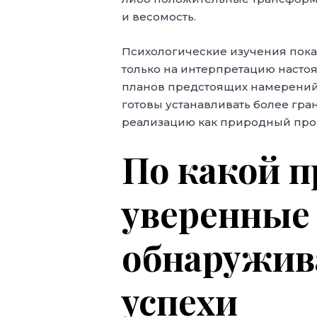
и весомость.
Психологические изучения пока
только на интерпретацию настоя
планов предстоящих намерений
готовы устанавливать более гра
реализацию как природный про
По какой 
уверенные
обнаружив
успехи