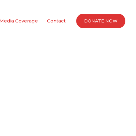
Media Coverage
Contact
DONATE NOW