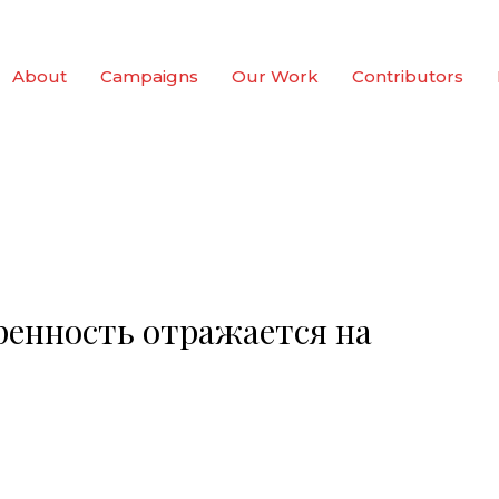
About
Campaigns
Our Work
Contributors
ренность отражается на