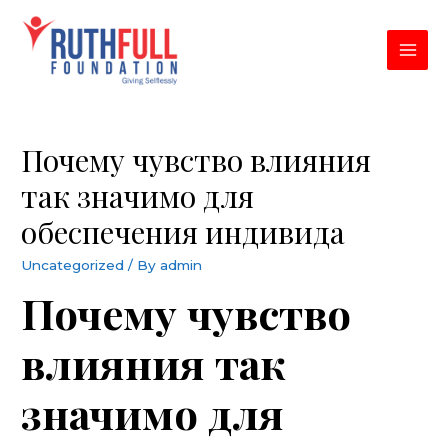
Skip
to
content
MAI
MEN
Почему чувство влияния
так значимо для
обеспечения индивида
Uncategorized
/ By
admin
Почему чувство
влияния так
значимо для