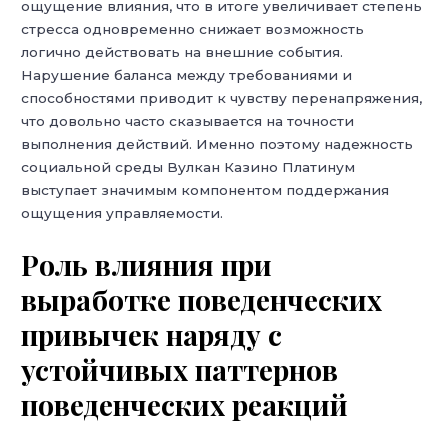
ощущение влияния, что в итоге увеличивает степень
стресса одновременно снижает возможность
логично действовать на внешние события.
Нарушение баланса между требованиями и
способностями приводит к чувству перенапряжения,
что довольно часто сказывается на точности
выполнения действий. Именно поэтому надежность
социальной среды Вулкан Казино Платинум
выступает значимым компонентом поддержания
ощущения управляемости.
Роль влияния при
выработке поведенческих
привычек наряду с
устойчивых паттернов
поведенческих реакций