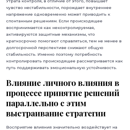
Утрата контроля, в отличие от этого, повышает
чувство нестабильности, порождает внутреннее
напряжение одновременно может приводить к
спонтанным решениям. Если происходящее
воспринимается как неконтролируемая,
активируются защитные механизмы, что
краткосрочно помогают справляться, тем не менее в
долгосрочной перспективе снижают общую
стабильность. Именно поэтому потребность
контролировать происходящее рассматривается как
путь поддерживать эмоциональную устойчивость.
Влияние личного влияния в
процессе принятие решений
параллельно с этим
выстраивание стратегии
Восприятие влияния значительно воздействует на