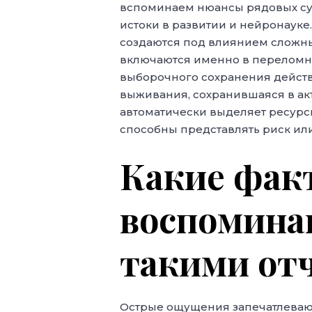
вспоминаем нюансы рядовых сут
истоки в развитии и нейронауке
создаются под влиянием сложны
включаются именно в переломн
выборочного сохранения действ
выживания, сохранившаяся в ак
автоматически выделяет ресурс
способны представлять риск ил
Какие фак
воспоминан
такими от
Острые ощущения запечатлеваю