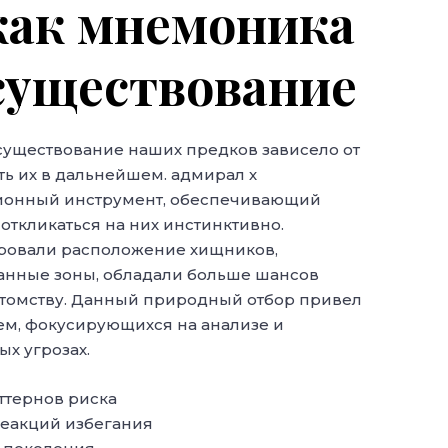
как мнемоника
существование
 существование наших предков зависело от
ь их в дальнейшем. адмирал х
ионный инструмент, обеспечивающий
откликаться на них инстинктивно.
ировали расположение хищников,
анные зоны, обладали больше шансов
отомству. Данный природный отбор привел
м, фокусирующихся на анализе и
х угрозах.
ттернов риска
еакций избегания