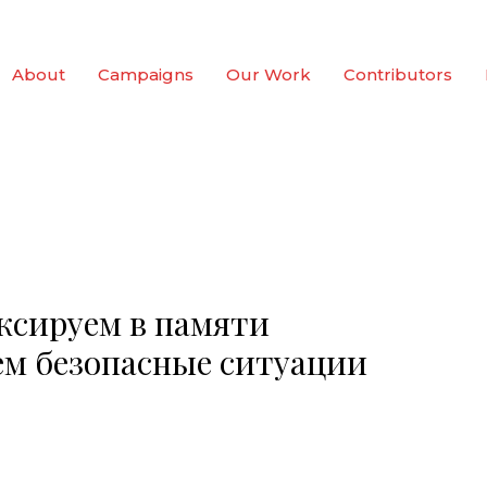
About
Campaigns
Our Work
Contributors
ксируем в памяти
чем безопасные ситуации