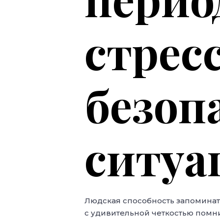
стресс
безоп
ситуа
Людская способность запоминат
с удивительной четкостью помн