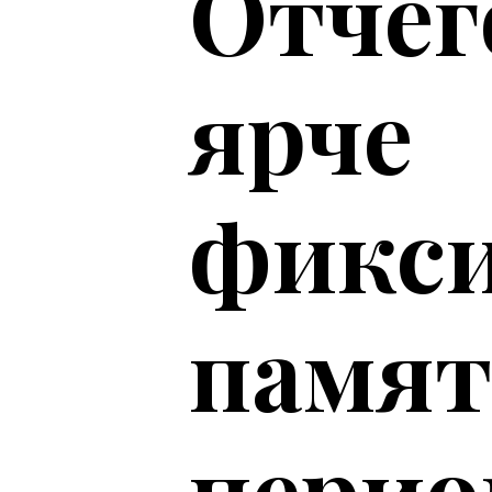
Отчег
ярче
фикси
памя
перио