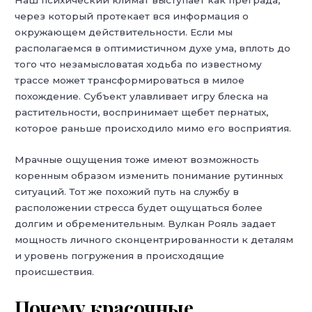
Наш психический климат выступает как преграда,
через который протекает вся информация о
окружающем действительности. Если мы
располагаемся в оптимистичном духе ума, вплоть до
того что незамысловатая ходьба по известному
трассе может трансформироваться в милое
похождение. Субъект улавливает игру блеска на
растительности, воспринимает щебет пернатых,
которое раньше происходило мимо его восприятия.
Мрачные ощущения тоже имеют возможность
коренным образом изменить понимание рутинных
ситуаций. Тот же похожий путь на службу в
расположении стресса будет ощущаться более
долгим и обременительным. Вулкан Рояль задает
мощность личного сконцентрированности к деталям
и уровень погружения в происходящие
происшествия.
Почему красочные