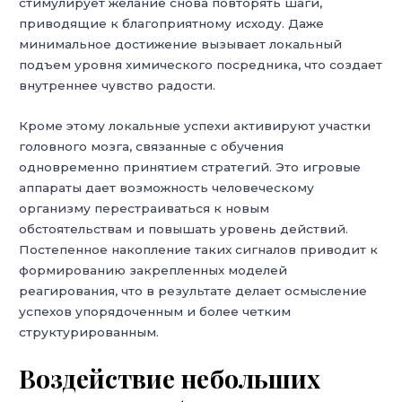
стимулирует желание снова повторять шаги,
приводящие к благоприятному исходу. Даже
минимальное достижение вызывает локальный
подъем уровня химического посредника, что создает
внутреннее чувство радости.
Кроме этому локальные успехи активируют участки
головного мозга, связанные с обучения
одновременно принятием стратегий. Это игровые
аппараты дает возможность человеческому
организму перестраиваться к новым
обстоятельствам и повышать уровень действий.
Постепенное накопление таких сигналов приводит к
формированию закрепленных моделей
реагирования, что в результате делает осмысление
успехов упорядоченным и более четким
структурированным.
Воздействие небольших