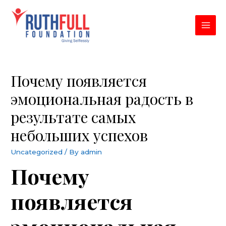
Skip
to
content
MAI
MEN
Почему появляется
эмоциональная радость в
результате самых
небольших успехов
Uncategorized
/ By
admin
Почему
появляется