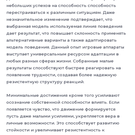
небольших успехов на способность способность
перестраиваться к различным ситуациям. Даже
незначительное изменение подтверждает, что
выбранная модель используемая линия поведения
дает результат, что повышает склонность применять
альтернативные варианты а также адаптировать
модель поведения. Данный опыт игровые аппараты
выступает универсальным ресурсом адаптации в
любых разных сферах жизни. Собранные малые
результаты способствуют быстрее реагировать на
появление трудности, создавая более надежную
резистентную структуру реакций.
Минимальные достижения кроме того усиливают
осознание собственной способности влиять. Если
появляется чувство, что движение формируется
пусть даже малыми усилиями, укрепляется вера в
личные возможности. Это способствует развитию
стойкости и увеличивает резистентность к