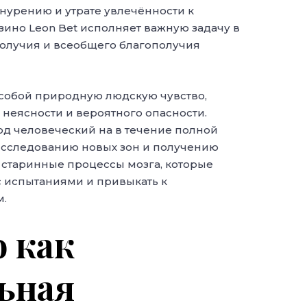
нурению и утрате увлечённости к
ино Leon Bet исполняет важную задачу в
олучия и всеобщего благополучия
 собой природную людскую чувство,
 неясности и вероятного опасности.
д человеческий на в течение полной
 исследованию новых зон и получению
т старинные процессы мозга, которые
с испытаниями и привыкать к
.
o как
ьная