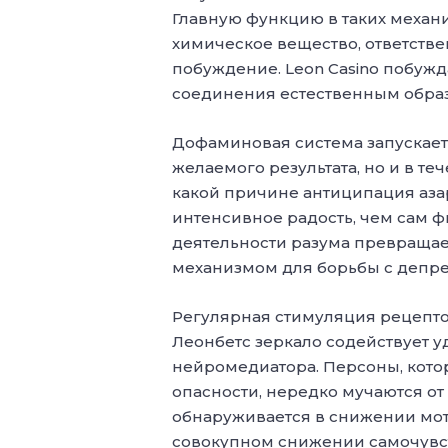
Главную функцию в таких механ
химическое вещество, ответств
побуждение. Leon Casino побужд
соединения естественным обра
Дофаминовая система запускает
желаемого результата, но и в те
какой причине антиципация аза
интенсивное радость, чем сам ф
деятельности разума превращае
механизмом для борьбы с депр
Регулярная стимуляция рецепт
Леонбетс зеркало содействует 
нейромедиатора. Персоны, кото
опасности, нередко мучаются от
обнаруживается в снижении мот
совокупном снижении самочувс