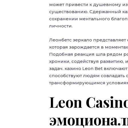
может привести к душевному из
существованию. Сдержанный каз
сохранении ментального благоп
личности.
Леонбетс зеркало представляет
которая зарождается в моментах
Подобная реакция шла рядом ро
хроники, содействуя развитию,
задач. казино Leon Bet включаю
способствуют людям совладать 
трансформирующимся условиям
Leon Casin
эмоционал