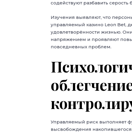
содействуют разбавить серость
Изучения выявляют, что персон
управляемый казино Leon Bet, 
удовлетворённости жизнью. Он
напряжением и проявляют пов
повседневных проблем.
Психологи
облегчение
контролир
Управляемый риск выполняет 
высвобождения накопившегося 