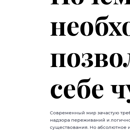
необх
позво
себе 
Современный мир зачастую требу
надзора переживаний и логично
существования. Но абсолютное 