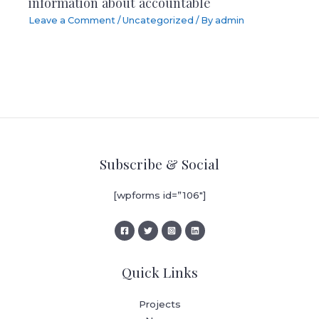
information about accountable
Leave a Comment
/
Uncategorized
/ By
admin
Subscribe & Social
[wpforms id=”106″]
Quick Links
Projects