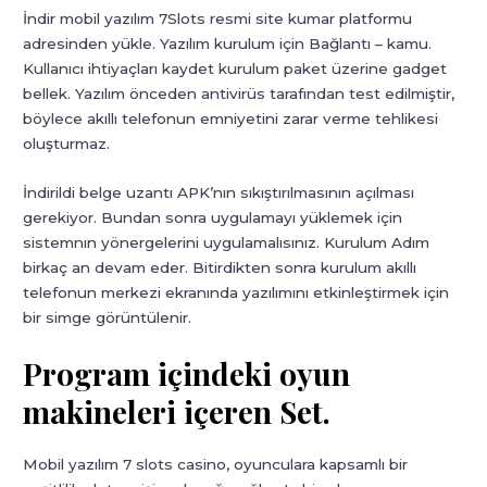
İndir mobil yazılım 7Slots resmi site kumar platformu
adresinden yükle. Yazılım kurulum için Bağlantı – kamu.
Kullanıcı ihtiyaçları kaydet kurulum paket üzerine gadget
bellek. Yazılım önceden antivirüs tarafından test edilmiştir,
böylece akıllı telefonun emniyetini zarar verme tehlikesi
oluşturmaz.
İndirildi belge uzantı APK’nın sıkıştırılmasının açılması
gerekiyor. Bundan sonra uygulamayı yüklemek için
sistemnın yönergelerini uygulamalısınız. Kurulum Adım
birkaç an devam eder. Bitirdikten sonra kurulum akıllı
telefonun merkezi ekranında yazılımını etkinleştirmek için
bir simge görüntülenir.
Program içindeki oyun
makineleri içeren Set.
Mobil yazılım 7 slots casino, oyunculara kapsamlı bir