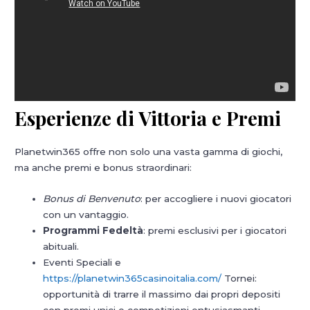
Esperienze di Vittoria e Premi
Planetwin365 offre non solo una vasta gamma di giochi,
ma anche premi e bonus straordinari:
Bonus di Benvenuto
: per accogliere i nuovi giocatori
con un vantaggio.
Programmi Fedeltà
: premi esclusivi per i giocatori
abituali.
Eventi Speciali e
https://planetwin365casinoitalia.com/
Tornei:
opportunità di trarre il massimo dai propri depositi
con premi unici e competizioni entusiasmanti.