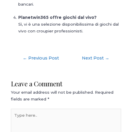
bancari.
Planetwin365 offre giochi dal vivo?
Sì, vi è una selezione disponibilissima di giochi dal
vivo con croupier professionisti.
Post
←
Previous Post
Next Post
→
navigation
Leave a Comment
Your email address will not be published.
Required
fields are marked
*
Type
here..