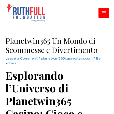
Skip
to
content
MAI
MEN
Planetwin365 Un Mondo di
Scommesse e Divertimento
Leave a Comment
/
planetwin365casinoitalia.com
/ By
admin
Esplorando
l’Universo di
Planetwin365
Casino: Gioco e