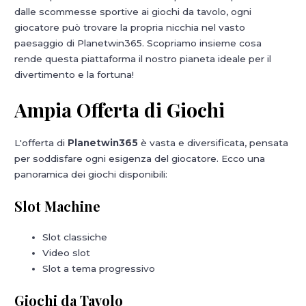
dalle scommesse sportive ai giochi da tavolo, ogni
giocatore può trovare la propria nicchia nel vasto
paesaggio di Planetwin365. Scopriamo insieme cosa
rende questa piattaforma il nostro pianeta ideale per il
divertimento e la fortuna!
Ampia Offerta di Giochi
L'offerta di
Planetwin365
è vasta e diversificata, pensata
per soddisfare ogni esigenza del giocatore. Ecco una
panoramica dei giochi disponibili:
Slot Machine
Slot classiche
Video slot
Slot a tema progressivo
Giochi da Tavolo