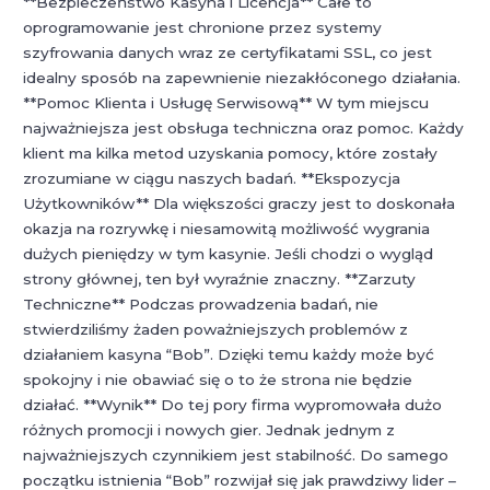
**Bezpieczeństwo Kasyna i Licencja** Całe to
oprogramowanie jest chronione przez systemy
szyfrowania danych wraz ze certyfikatami SSL, co jest
idealny sposób na zapewnienie niezakłóconego działania.
**Pomoc Klienta i Usługę Serwisową** W tym miejscu
najważniejsza jest obsługa techniczna oraz pomoc. Każdy
klient ma kilka metod uzyskania pomocy, które zostały
zrozumiane w ciągu naszych badań. **Ekspozycja
Użytkowników** Dla większości graczy jest to doskonała
okazja na rozrywkę i niesamowitą możliwość wygrania
dużych pieniędzy w tym kasynie. Jeśli chodzi o wygląd
strony głównej, ten był wyraźnie znaczny. **Zarzuty
Techniczne** Podczas prowadzenia badań, nie
stwierdziliśmy żaden poważniejszych problemów z
działaniem kasyna “Bob”. Dzięki temu każdy może być
spokojny i nie obawiać się o to że strona nie będzie
działać. **Wynik** Do tej pory firma wypromowała dużo
różnych promocji i nowych gier. Jednak jednym z
najważniejszych czynnikiem jest stabilność. Do samego
początku istnienia “Bob” rozwijał się jak prawdziwy lider –