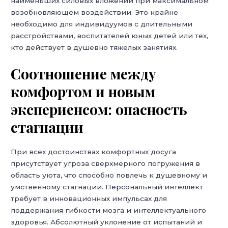
наименьших силовых вложений при максимальном
возобновляющем воздействии. Это крайне
необходимо для индивидуумов с длительными
расстройствами, воспитателей юных детей или тех,
кто действует в душевно тяжелых занятиях.
Соотношение между
комфортом и новым
экспериенсом: опасность
стагнации
При всех достоинствах комфортных досуга
присутствует угроза сверхмерного погружения в
область уюта, что способно повлечь к душевному и
умственному стагнации. Персональный интеллект
требует в инновационных импульсах для
поддержания гибкости мозга и интеллектуального
здоровья. Абсолютный уклонение от испытаний и