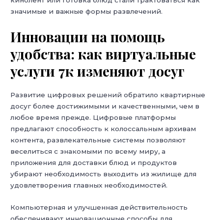
значимые и важные формы развлечений.
Инновации на помощь
удобства: как виртуальные
услуги 7к изменяют досуг
Развитие цифровых решений обратило квартирные
досуг более достижимыми и качественными, чем в
любое время прежде. Цифровые платформы
предлагают способность к колоссальным архивам
контента, развлекательные системы позволяют
веселиться с знакомыми по всему миру, а
приложения для доставки блюд и продуктов
убирают необходимость выходить из жилище для
удовлетворения главных необходимостей.
Компьютерная и улучшенная действительность
обеспечивают инновационные способы для