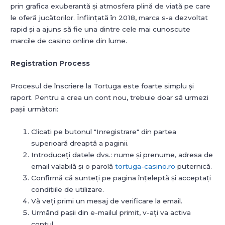
prin grafica exuberantă și atmosfera plină de viață pe care
le oferă jucătorilor. Înființată în 2018, marca s-a dezvoltat
rapid și a ajuns să fie una dintre cele mai cunoscute
marcile de casino online din lume.
Registration Process
Procesul de înscriere la Tortuga este foarte simplu și
raport. Pentru a crea un cont nou, trebuie doar să urmezi
pașii următori:
Clicați pe butonul "Inregistrare" din partea
superioară dreaptă a paginii.
Introduceți datele dvs.: nume și prenume, adresa de
email valabilă și o parolă
tortuga-casino.ro
puternică.
Confirmă că sunteți pe pagina înțeleptă și acceptați
condițiile de utilizare.
Vă veți primi un mesaj de verificare la email.
Urmând pașii din e-mailul primit, v-ați va activa
contul.