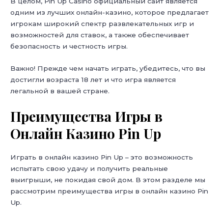
В целом, Pin Up Casino официальный сайт является
одним из лучших онлайн-казино, которое предлагает
игрокам широкий спектр развлекательных игр и
возможностей для ставок, а также обеспечивает
безопасность и честность игры.
Важно! Прежде чем начать играть, убедитесь, что вы
достигли возраста 18 лет и что игра является
легальной в вашей стране.
Преимущества Игры в
Онлайн Казино Pin Up
Играть в онлайн казино Pin Up – это возможность
испытать свою удачу и получить реальные
выигрыши, не покидая свой дом. В этом разделе мы
рассмотрим преимущества игры в онлайн казино Pin
Up.