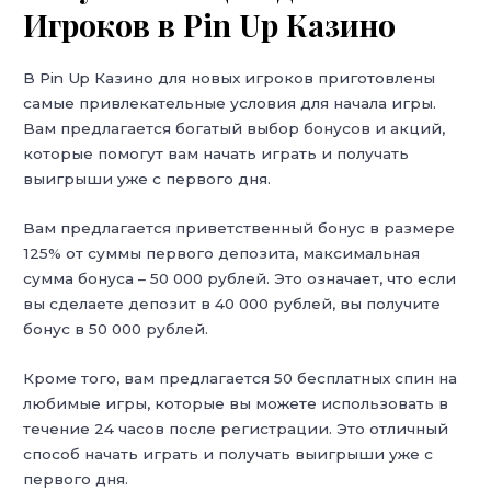
Игроков в Pin Up Казино
В Pin Up Казино для новых игроков приготовлены
самые привлекательные условия для начала игры.
Вам предлагается богатый выбор бонусов и акций,
которые помогут вам начать играть и получать
выигрыши уже с первого дня.
Вам предлагается приветственный бонус в размере
125% от суммы первого депозита, максимальная
сумма бонуса – 50 000 рублей. Это означает, что если
вы сделаете депозит в 40 000 рублей, вы получите
бонус в 50 000 рублей.
Кроме того, вам предлагается 50 бесплатных спин на
любимые игры, которые вы можете использовать в
течение 24 часов после регистрации. Это отличный
способ начать играть и получать выигрыши уже с
первого дня.