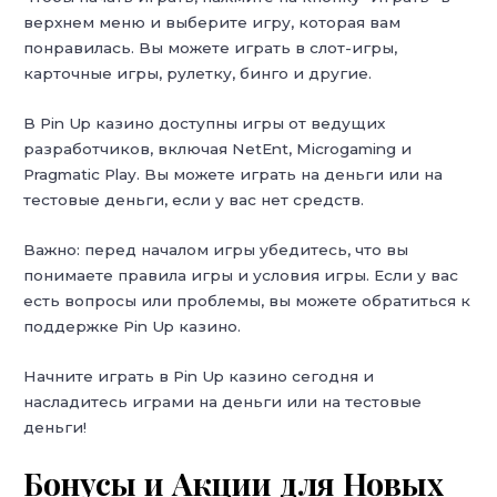
верхнем меню и выберите игру, которая вам
понравилась. Вы можете играть в слот-игры,
карточные игры, рулетку, бинго и другие.
В Pin Up казино доступны игры от ведущих
разработчиков, включая NetEnt, Microgaming и
Pragmatic Play. Вы можете играть на деньги или на
тестовые деньги, если у вас нет средств.
Важно: перед началом игры убедитесь, что вы
понимаете правила игры и условия игры. Если у вас
есть вопросы или проблемы, вы можете обратиться к
поддержке Pin Up казино.
Начните играть в Pin Up казино сегодня и
насладитесь играми на деньги или на тестовые
деньги!
Бонусы и Акции для Новых