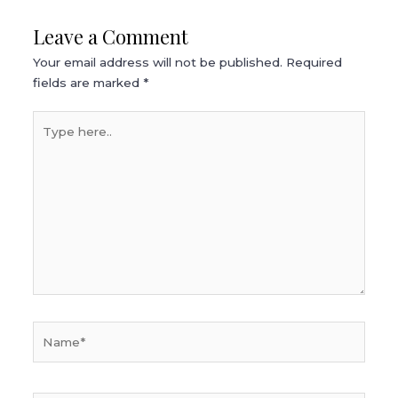
Leave a Comment
Your email address will not be published.
Required
fields are marked
*
Type
here..
Name*