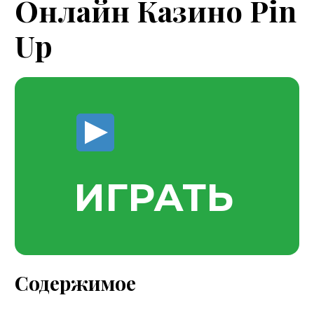
Онлайн Казино Pin
Up
ИГРАТЬ
Содержимое