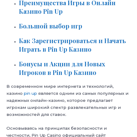
Преимущества Игры в Онлайн
Казино Pin Up
Большой выбор игр
Как Зарегистрироваться и Начать
Играть в Pin Up Казино
Бонусы и Акции для Новых
Игроков в Pin Up Казино
В современном мире интернета и технологий,
казино
pin up
является одним из самых популярных и
надежных онлайн-казино, которое предлагает
игрокам широкий спектр развлекательных игр и
возможностей для ставок.
Основываясь на принципах безопасности и
честности, Pin Up Casino официальный сайт