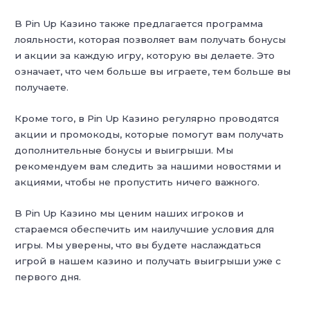
В Pin Up Казино также предлагается программа
лояльности, которая позволяет вам получать бонусы
и акции за каждую игру, которую вы делаете. Это
означает, что чем больше вы играете, тем больше вы
получаете.
Кроме того, в Pin Up Казино регулярно проводятся
акции и промокоды, которые помогут вам получать
дополнительные бонусы и выигрыши. Мы
рекомендуем вам следить за нашими новостями и
акциями, чтобы не пропустить ничего важного.
В Pin Up Казино мы ценим наших игроков и
стараемся обеспечить им наилучшие условия для
игры. Мы уверены, что вы будете наслаждаться
игрой в нашем казино и получать выигрыши уже с
первого дня.