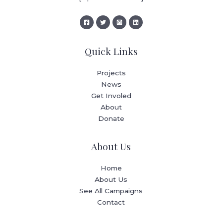
Quick Links
Projects
News
Get Involed
About
Donate
About Us
Home
About Us
See All Campaigns
Contact