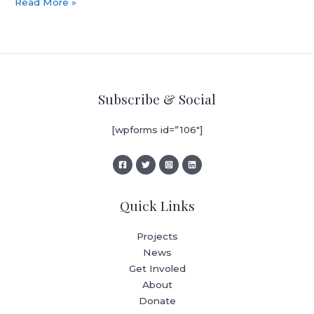
WhatsApp
Read More »
Web
登
錄
指
南
Subscribe & Social
2025：
如
[wpforms id=”106″]
何
逐
步
在
網
Quick Links
頁
上
Projects
使
News
用
Get Involed
WhatsApp
About
Donate