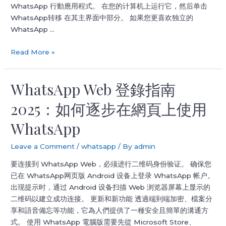
WhatsApp 行動應用程式。 在您的计算机上运行它，然后单击
WhatsApp转移 在其主界面中部分。 如果您更喜欢独立的
WhatsApp …
WhatsApp
Read More »
網
頁
WhatsApp Web 登錄指南
版
桌
2025：如何逐步在網頁上使用
面
版
WhatsApp
及
電
Leave a Comment
/
whatsapp
/ By
admin
腦
要连接到 WhatsApp Web，必须进行二维码身份验证。 确保您
版
已在 WhatsApp网页版 Android 设备上登录 WhatsApp 帐户。
使
出现提示时，通过 Android 设备扫描 Web 浏览器屏幕上显示的
用
二维码以建立成功连接。 更新和新功能 透過端到端加密、檔案分
指
享和語音備忘等功能，它為人們提供了一種安全且簡單的溝通方
南
式。 使用 WhatsApp 電腦版需要先從 Microsoft Store、
+Shortcut