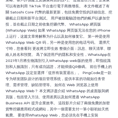
策略、客戶評價建立及擴展商店的技巧。 透過這些方法，企業家
可以有效利用 TikTok 平台進行電子商務增長。 本文件概述了有
關 Satoshi Core 代幣的最新更新，包括免費空投的詳細信息、挖
礦截止日期和新平台測試。 用戶被鼓勵驗證他們的帳戶以參加空
投，並在截止日期之前收集挖礦代幣。 WhatsApp 網頁版
(WhatsApp Web) 如果 WhatsApp 网页版无法在您的 iPhone
上运行，这篇文章将解释为什么以及如何修复它。 第一种是使用
WhatsApp Web QR 码，另一种是使用您的电话号码。 選擇尺
寸時，您會看到 更改將立即生效 整個介面：訊息、聊天清單、聯
絡人姓名和預覽。 爲了保證用戶的隱私和安全性，WhatsApp在
2021年1月將生物識別引入WhatsApp web版的使用，即指紋識
別和人臉識別，只有成功認證，才能掃描QR條碼。 前往手機上的
WhatsApp 設定並選擇「從所有裝置退出」。 PingCode是一款
专为研发团队设计的项目管理系统，提供丰富的功能如任务管
理、需求管理、缺陷管理等。 如何在 Web 浏览器上使用
WhatsApp Web？ 本文將詳盡介紹 WhatsApp 的桌面版與網
頁版，包括登入方法、使用差異以及如何透過 WhatsApp
Business API 提升企業效率。 這段影片介紹了兩個免費的加密
貨幣挖礦應用程式或網站，其中一個需要支付一筆小額初始天然
氣費。 要使用WhatsApp Web，您必須先在手機上安裝