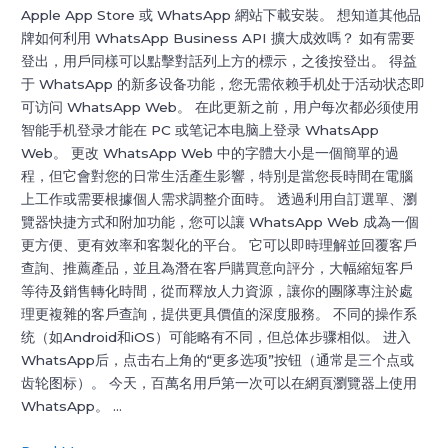
Apple App Store 或 WhatsApp 網站下載安裝。 想知道其他品
【2025】
牌如何利用 WhatsApp Business API 擴大成效嗎？ 如有需要
登出，用戶同樣可以點擊對話列上方的標示，之後按登出。 得益
于 WhatsApp 的新多设备功能，您无需依赖手机处于活动状态即
可访问 WhatsApp Web。 在此更新之前，用户每次都必须使用
智能手机登录才能在 PC 或笔记本电脑上登录 WhatsApp
Web。 更改 WhatsApp Web 中的字體大小是一個簡單的過
程，但它會對您的日常生活產生影響，特別是當您長時間在電腦
上工作或需要根據個人需求調整介面時。 透過利用自訂選單、瀏
覽器快捷方式和附加功能，您可以讓 WhatsApp Web 成為一個
更方便、更有效率和客製化的平台。 它可以即時理解並回覆客戶
查詢、推薦產品，並且為潛在客戶購買意向評分，大幅縮短客戶
等待及銷售轉化時間，從而釋放人力資源，讓你的團隊專注於處
理更複雜的客戶查詢，提供更具價值的深度服務。 不同的操作系
统（如Android和iOS）可能略有不同，但总体步骤相似。 进入
WhatsApp后，点击右上角的“更多选项”按钮（通常是三个点或
齿轮图标）。 今天，百萬名用戶第一次可以在網頁瀏覽器上使用
WhatsApp。 …